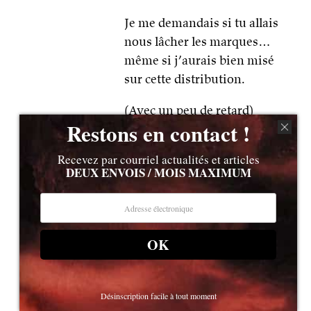
Je me demandais si tu allais
nous lâcher les marques…
même si j’aurais bien misé
sur cette distribution.
(Avec un peu de retard)
Restons en contact !
Recevez par courriel actualités et articles
Guillaume Fourtaux sur Facebook
3 février 2016 à 12h40
DEUX ENVOIS / MOIS MAXIMUM
La Fnouque à l’époque; je vous parle
d’un temps que les moins de 20 ans ne
peuvent pas connaître, était réputée
OK
pour la compétence de ses vendeurs.
Avant d’être des vendeurs, c’étaient des
spécialistes de leurs domaines
Désinscription facile à tout moment
respectifs.