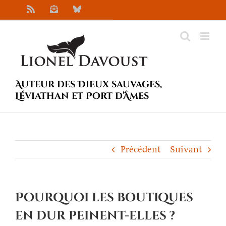
Passer
Rss
Newsletter
Bluesky
au
contenu
Auteur des Dieux sauvages,
Léviathan et Port d’Âmes
Précédent
Suivant
Pourquoi les boutiques
en dur peinent-elles ?