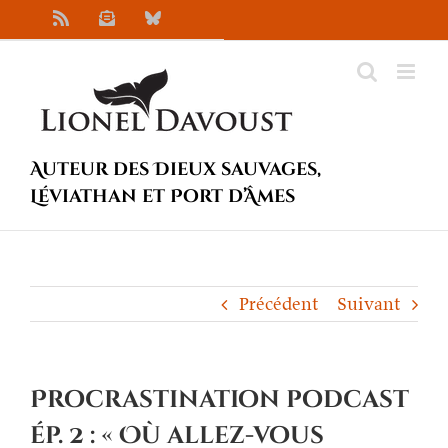
Passer
Rss
Newsletter
Bluesky
au
contenu
Auteur des Dieux sauvages,
Léviathan et Port d’Âmes
Précédent
Suivant
Procrastination podcast
ép. 2 : « Où allez-vous