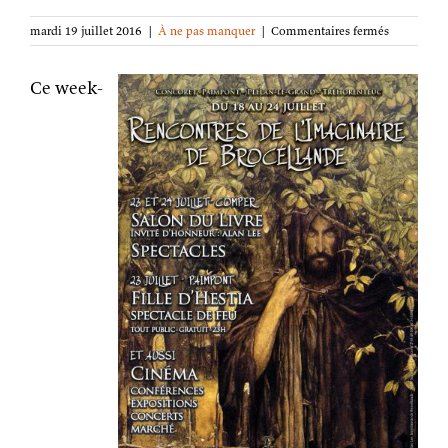
sur
mardi 19 juillet 2016
|
À ne pas manquer
|
Commentaires fermés
Rendez-
vous
Ce week-
ce
week-
end
en
Brocéliand