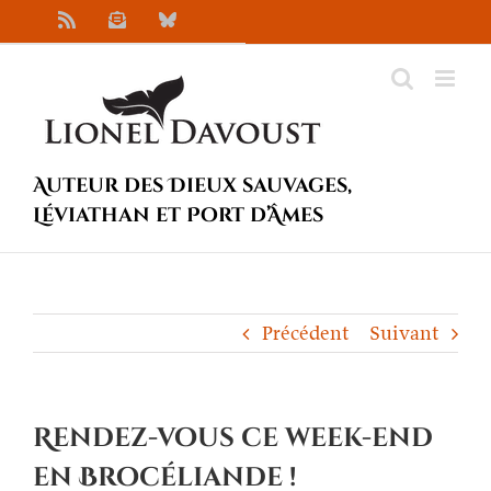
Passer
Rss
Newsletter
Bluesky
au
contenu
Auteur des Dieux sauvages,
Léviathan et Port d’Âmes
Précédent
Suivant
Rendez-vous ce week-end
en Brocéliande !