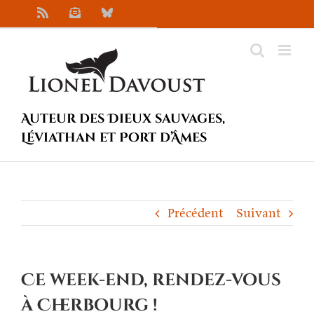
Passer
Rss
Newsletter
Bluesky
au
contenu
Auteur des Dieux sauvages,
Léviathan et Port d’Âmes
Précédent
Suivant
Ce week-end, rendez-vous
à Cherbourg !