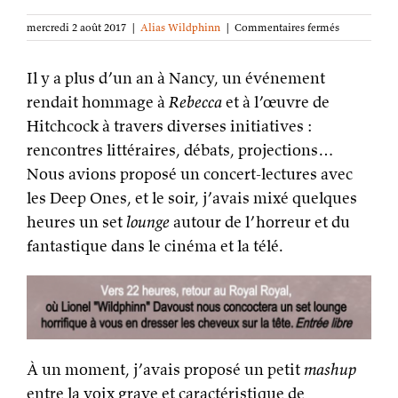
sur
mercredi 2 août 2017
|
Alias Wildphinn
|
Commentaires fermés
Christopher
Lee
Il y a plus d’un an à Nancy, un événement
Vs.
Zack
rendait hommage à
Rebecca
et à l’œuvre de
Hemsey :
Hitchcock à travers diverses initiatives :
mashup
à
rencontres littéraires, débats, projections…
Nancy
Nous avions proposé un concert-lectures avec
les Deep Ones, et le soir, j’avais mixé quelques
heures un set
lounge
autour de l’horreur et du
fantastique dans le cinéma et la télé.
À un moment, j’avais proposé un petit
mashup
entre la voix grave et caractéristique de