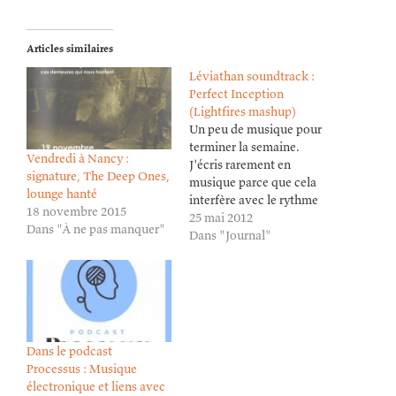
Articles similaires
Léviathan soundtrack :
Perfect Inception
(Lightfires mashup)
Un peu de musique pour
terminer la semaine.
Vendredi à Nancy :
J'écris rarement en
signature, The Deep Ones,
musique parce que cela
lounge hanté
interfère avec le rythme
18 novembre 2015
des images et des phrases
25 mai 2012
Dans "À ne pas manquer"
dans ma tête, en revanche
Dans "Journal"
j'en écoute beaucoup pour
me mettre dans des
ambiances, en particulier
avec Léviathan où je
cherche des atmosphères
très particulières qui…
Dans le podcast
Processus : Musique
électronique et liens avec