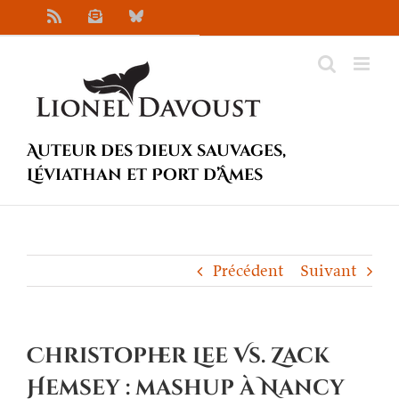
Passer
Rss
Newsletter
Bluesky
au
contenu
Auteur des Dieux sauvages,
Léviathan et Port d’Âmes
Précédent
Suivant
Christopher Lee Vs. Zack
Hemsey : mashup à Nancy