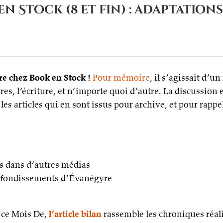
k en Stock (8 et fin) : adaptati
ire chez Book en Stock !
Pour mémoire
, il s’agissait d’u
es, l’écriture, et n’importe quoi d’autre. La discussion 
les articles qui en sont issus pour archive, et pour rappel
k
k
rs dans d’autres médias
tations,
ofondissements d’Évanégyre
ofondissements
lusions…
 ce Mois De,
l’article bilan
rassemble les chroniques réal