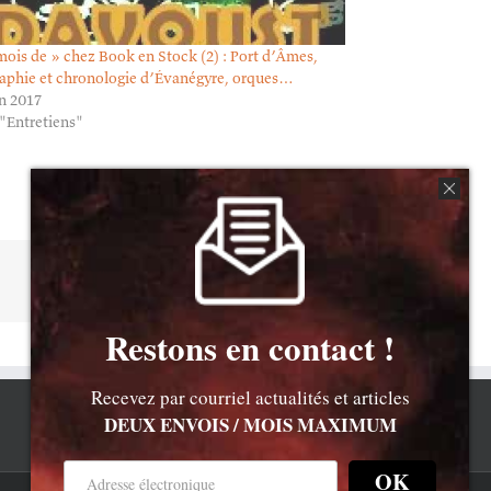
mois de » chez Book en Stock (2) : Port d’Âmes,
aphie et chronologie d’Évanégyre, orques…
in 2017
"Entretiens"
Facebook
X
Reddit
Email
Restons en contact !
Recevez par courriel actualités et articles
DEUX ENVOIS / MOIS MAXIMUM
OK