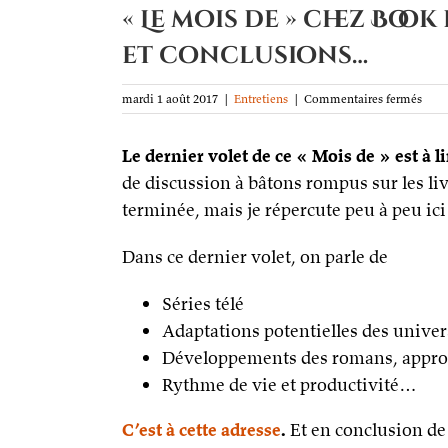
« Le mois de » chez Boo
et conclusions…
sur
mardi 1 août 2017
|
Entretiens
|
Commentaires fermés
«
Le
Le dernier volet de ce « Mois de » est à l
mois
de
de discussion à bâtons rompus sur les livr
»
terminée, mais je répercute peu à peu ici 
chez
Boo
en
Dans ce dernier volet, on parle de
Stoc
(8
et
Séries télé
fin)
Adaptations potentielles des unive
:
adap
Développements des romans, appr
appr
Rythme de vie et productivité…
et
conc
C’est à cette adresse
.
Et en conclusion de