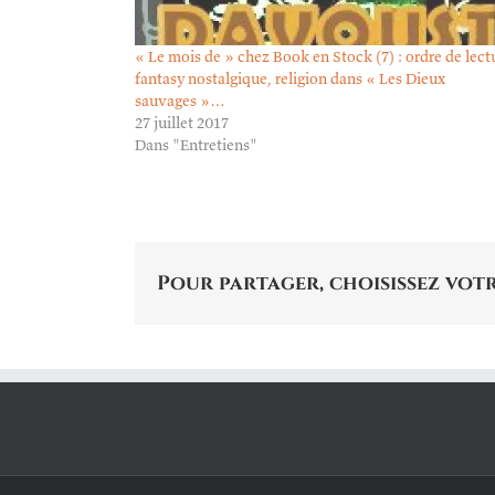
« Le mois de » chez Book en Stock (7) : ordre de lect
fantasy nostalgique, religion dans « Les Dieux
sauvages »…
27 juillet 2017
Dans "Entretiens"
Pour partager, choisissez votr