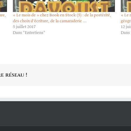
ure,
« Le mois de » chez Book en Stock (5) : de la postérité,
« Le 
des choix d’écriture, de la camaraderie …
géogr
5 juillet 2017
12 ju
Dans "Entretiens"
Dans 
e réseau !