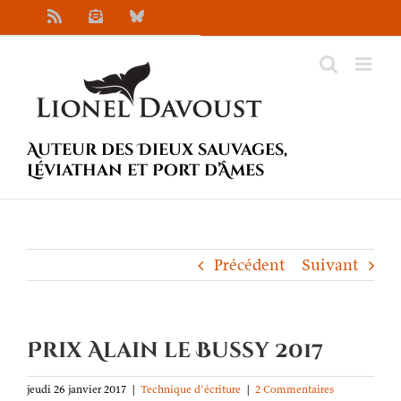
Passer
Rss
Newsletter
Bluesky
au
contenu
Auteur des Dieux sauvages,
Léviathan et Port d’Âmes
Précédent
Suivant
Prix Alain le Bussy 2017
jeudi 26 janvier 2017
|
Technique d'écriture
|
2 Commentaires