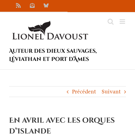
Passer
Rss
Newsletter
Bluesky
au
contenu
Auteur des Dieux sauvages,
Léviathan et Port d’Âmes
Précédent
Suivant
En avril avec les orques
d’Islande