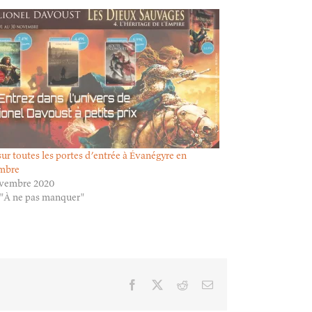
sur toutes les portes d’entrée à Évanégyre en
mbre
ovembre 2020
"À ne pas manquer"
Facebook
X
Reddit
Email