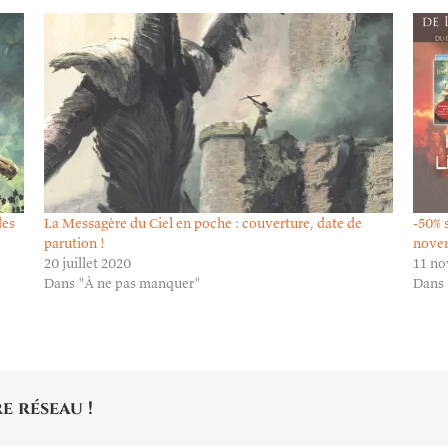
des
La Messagère du Ciel en poche : couverture, date de
-50% 
parution !
nove
20 juillet 2020
11 n
Dans "À ne pas manquer"
Dans 
e réseau !