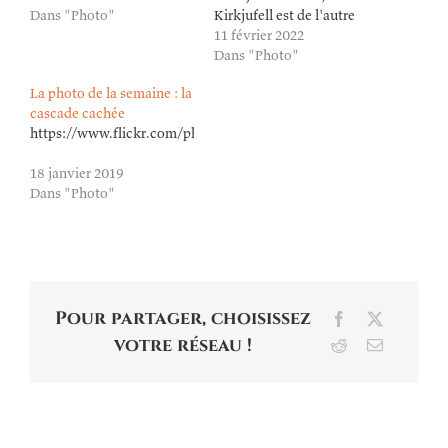
Dans "Photo"
Kirkjufell est de l'autre
côté.)
11 février 2022
Dans "Photo"
La photo de la semaine : la
cascade cachée
https://www.flickr.com/photos/lioneldavoust/45985055644/in/da
18 janvier 2019
Dans "Photo"
Pour partager, choisissez
Facebook
X
votre réseau !
Reddit
Email