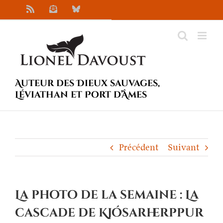
Passer
Rss
Newsletter
Bluesky
au
contenu
Auteur des Dieux sauvages,
Léviathan et Port d’Âmes
Précédent
Suivant
La photo de la semaine : La
cascade de Kjósarherppur