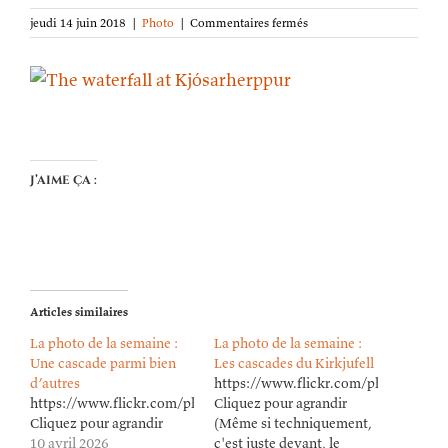
sur
jeudi 14 juin 2018
|
Photo
|
Commentaires fermés
La
photo
de
la
semaine :
La
cascade
de
J’aime ça :
Kjósarherppur
Articles similaires
La photo de la semaine :
La photo de la semaine :
Une cascade parmi bien
Les cascades du Kirkjufell
d’autres
https://www.flickr.com/photos/lion
https://www.flickr.com/photos/lioneldavoust/55192730039/in/dat
Cliquez pour agrandir
Cliquez pour agrandir
(Même si techniquement,
10 avril 2026
c'est juste devant, le