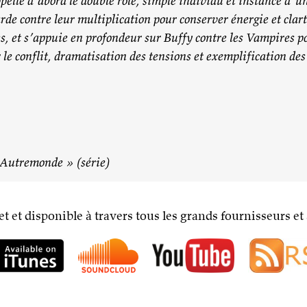
appelle d’abord le double rôle, simple individu et instance d
arde contre leur multiplication pour conserver énergie et clar
es, et s’appuie en profondeur sur Buffy contre les Vampires p
r le conflit, dramatisation des tensions et exemplification d
’Autremonde » (série)
t et disponible à travers tous les grands fournisseurs et