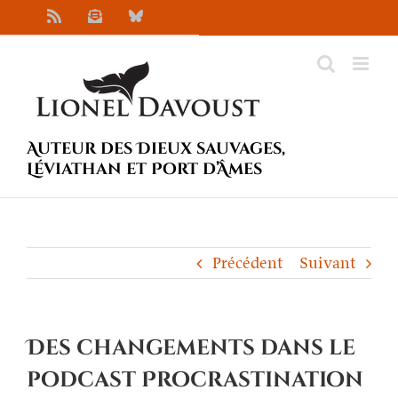
Passer
Rss
Newsletter
Bluesky
au
contenu
Auteur des Dieux sauvages,
Léviathan et Port d’Âmes
Précédent
Suivant
Des changements dans le
podcast Procrastination