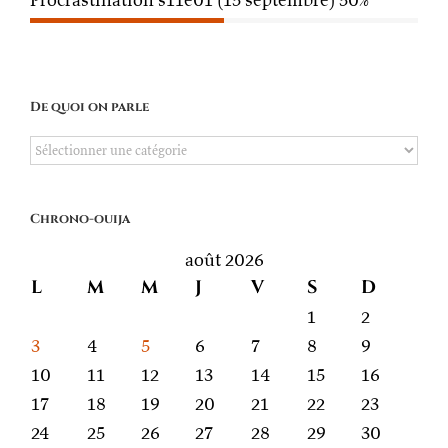
De quoi on parle
De
quoi
on
Chrono-ouija
parle
août 2026
L
M
M
J
V
S
D
1
2
3
4
5
6
7
8
9
10
11
12
13
14
15
16
17
18
19
20
21
22
23
24
25
26
27
28
29
30