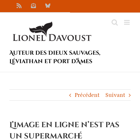
Passer
Rss
Newsletter
Bluesky
au
contenu
Auteur des Dieux sauvages,
Léviathan et Port d’Âmes
Précédent
Suivant
L’image en ligne n’est pas
un supermarché