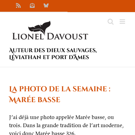
Passer
Rss
Newsletter
Bluesky
au
contenu
Auteur des Dieux sauvages,
Léviathan et Port d’Âmes
La photo de la semaine :
Marée basse
J’ai déjà une photo appelée Marée basse, ou
trois. Dans la grande tradition de l’art moderne,
voici donc Marée basse 326.