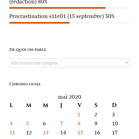
(rédaction)
80%
Procrastination s11e01 (15 septembre)
50%
De quoi on parle
De
quoi
on
Chrono-ouija
parle
mai 2020
L
M
M
J
V
S
D
1
2
3
4
5
6
7
8
9
10
11
12
13
14
15
16
17