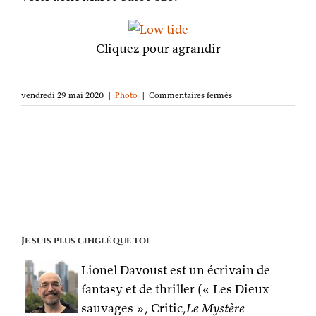
Cliquez pour agrandir
sur
vendredi 29 mai 2020
|
Photo
|
Commentaires fermés
La
photo
de
la
semaine :
Marée
basse
Je suis plus cinglé que toi
Lionel Davoust est un écrivain de
fantasy et de thriller (« Les Dieux
sauvages », Critic,
Le Mystère