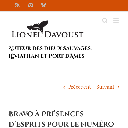
Passer
Rss
Newsletter
Bluesky
au
contenu
Auteur des Dieux sauvages,
Léviathan et Port d’Âmes
Précédent
Suivant
Bravo à Présences
d’Esprits pour le numéro