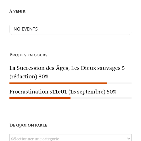
À venir
NO EVENTS
Projets en cours
La Succession des Âges, Les Dieux sauvages 5
(rédaction)
80%
Procrastination s11e01 (15 septembre)
50%
De quoi on parle
De