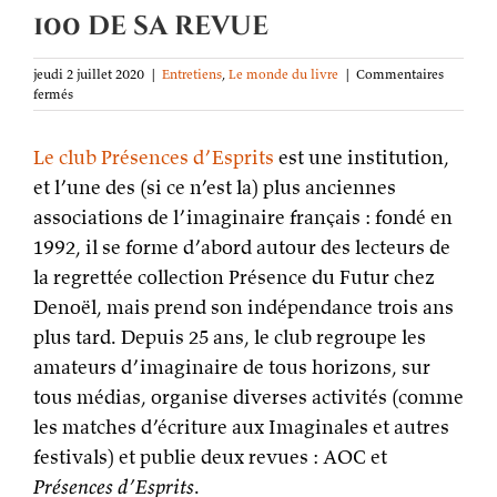
100 de sa revue
jeudi 2 juillet 2020
|
Entretiens
,
Le monde du livre
|
Commentaires
sur
fermés
Bravo
à
Le club Présences d’Esprits
Présences
est une institution,
d’Esprits
et l’une des (si ce n’est la) plus anciennes
pour
associations de l’imaginaire français : fondé en
le
numéro
1992, il se forme d’abord autour des lecteurs de
100
la regrettée collection Présence du Futur chez
de
sa
Denoël, mais prend son indépendance trois ans
revue
plus tard. Depuis 25 ans, le club regroupe les
amateurs d’imaginaire de tous horizons, sur
tous médias, organise diverses activités (comme
les matches d’écriture aux Imaginales et autres
festivals) et publie deux revues : AOC et
Présences d’Esprits
.