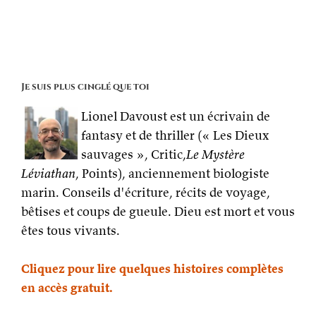
« Comment
écrire
de
la
fiction ? »
sur
le
Je suis plus cinglé que toi
podcast
Double
Lionel Davoust est un écrivain de
Vie
fantasy et de thriller (« Les Dieux
sauvages », Critic,
Le Mystère
Léviathan
, Points), anciennement biologiste
marin. Conseils d'écriture, récits de voyage,
bêtises et coups de gueule. Dieu est mort et vous
êtes tous vivants.
Cliquez pour lire quelques histoires complètes
en accès gratuit.