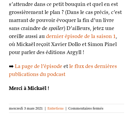
s’attendre dans ce petit bouquin et quel en est
grossièrement le plan ? (Dans le cas précis, c’est
marrant de pouvoir évoquer la fin d’un livre
sans craindre de
spoiler
) D’ailleurs, jetez une
oreille aussi au
dernier épisode de la saison 1
,
où Mickaël reçoit Xavier Dollo et Simon Pinel
pour parler des éditions Argyll !
➡️
La page de l’épisode
et
le flux des dernières
publications du podcast
Merci à Mickaël !
sur
mercredi 3 mars 2021
|
Entretiens
|
Commentaires fermés
Technique
d’écriture,
parcours
et