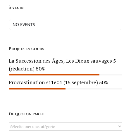
À venir
NO EVENTS
Projets en cours
La Succession des Âges, Les Dieux sauvages 5
(rédaction)
80%
Procrastination s11e01 (15 septembre)
50%
De quoi on parle
De