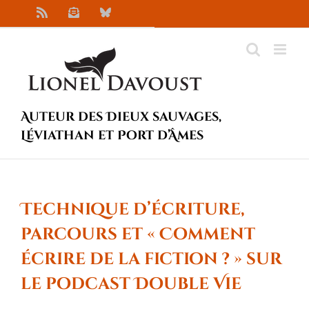
Passer
Rss
Newsletter
Bluesky
au
contenu
Auteur des Dieux sauvages,
Léviathan et Port d’Âmes
Technique d’écriture,
parcours et « Comment
écrire de la fiction ? » sur
le podcast Double Vie