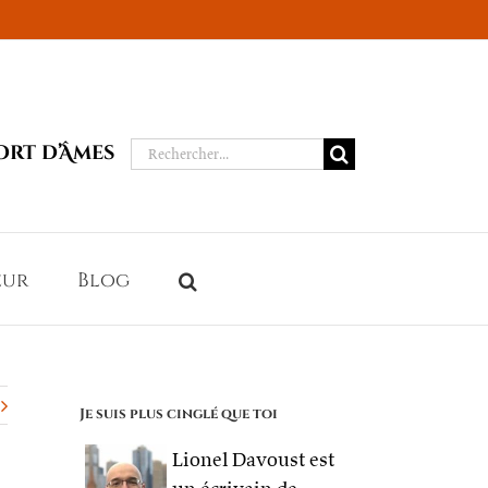
Rechercher:
ort d’Âmes
eur
Blog
Je suis plus cinglé que toi
Lionel Davoust est