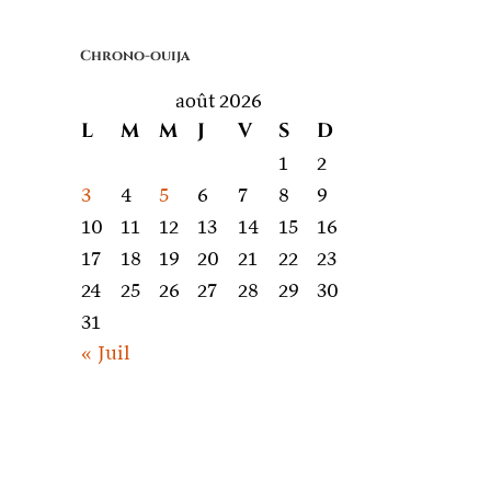
quoi
on
Chrono-ouija
parle
août 2026
L
M
M
J
V
S
D
1
2
3
4
5
6
7
8
9
10
11
12
13
14
15
16
17
18
19
20
21
22
23
24
25
26
27
28
29
30
31
« Juil