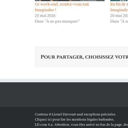
Ce week-end, rendez-vous aux
En fin de
Imaginales !
Imaginale
25 mai 2026
20 mai 20
Dans "À ne pas manquer"
Dans "À n
Pour partager, choisissez votr
Contenu © Lionel Davoust sauf exceptions précisées.
Cliquez ici pour lire les mentions légales barbantes
.
LD.com 8.a. Attention, vous êtes arrivé en bas de la page, dess