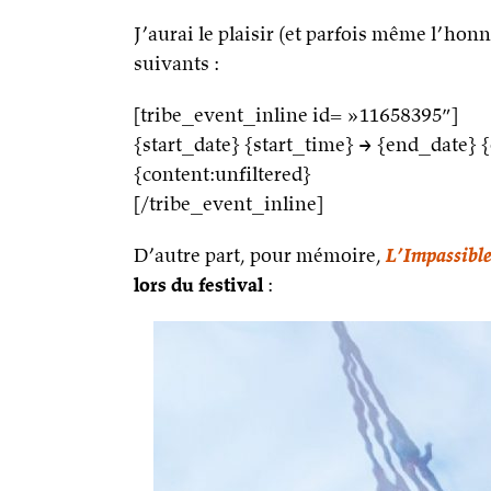
J’aurai le plaisir (et parfois même l’honn
suivants :
[tribe_event_inline id= »11658395″]
{start_date} {start_time} → {end_date}
{content:unfiltered}
[/tribe_event_inline]
D’autre part, pour mémoire,
L’Impassibl
lors du festival
: