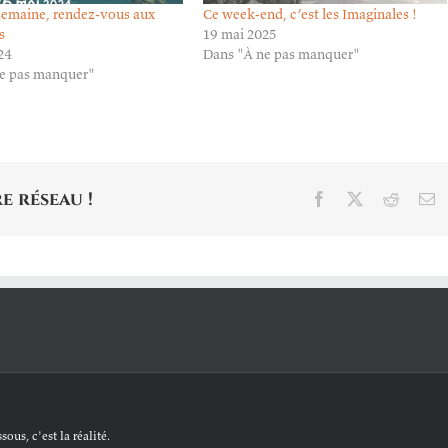
 semaine, rendez-vous aux
Ce week-end, c’est les Imaginales !
s
19 mai 2025
24
Dans "À ne pas manquer"
e pas manquer"
e réseau !
Facebook
X
Reddit
E
ous, c'est la réalité.