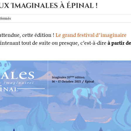
ux Imaginales à Épinal !
sur
fermés
Cette
semaine,
attendue, cette édition !
venez
Le grand festival d’imaginaire
aux
maintenant tout de suite ou presque, c’est-à-dire
à partir d
Imaginales
à
Épinal !