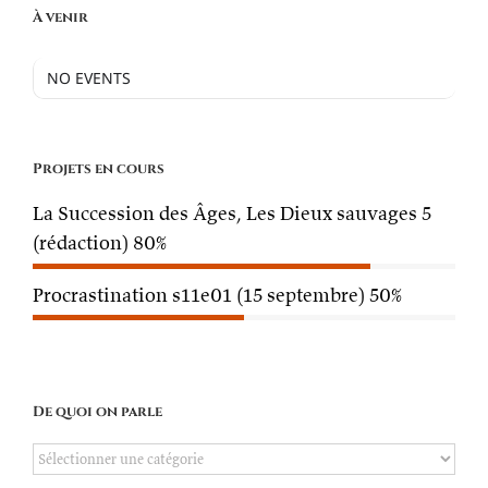
À venir
NO EVENTS
Projets en cours
La Succession des Âges, Les Dieux sauvages 5
(rédaction)
80%
Procrastination s11e01 (15 septembre)
50%
De quoi on parle
De
quoi