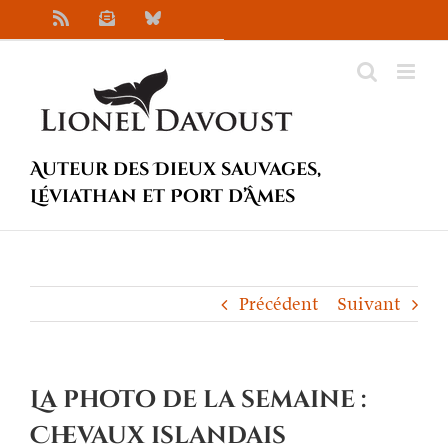
Passer
Rss
Newsletter
Bluesky
au
contenu
Auteur des Dieux sauvages,
Léviathan et Port d’Âmes
Précédent
Suivant
La photo de la semaine :
Chevaux islandais