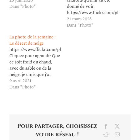
26 juin 2020
endroits qu'il m'ait été
Dans "Photo"
donné de voir.
https://www.flickr.com/photos/lion
Cliquez pour agrandir
21 mars 2025
Dans "Photo"
La photo de la semaine :
Le désert de neige
https://www.flickr.com/photos/lioneldavoust/51092023233/in/dat
Cliquez pour agrandir Que
ce soit froid ou chaud,
avec du sable ou de la
neige, je crois que j’ai
vraiment un truc avec les
9 avril 2021
paysages où y a rien.
Dans "Photo"
Pour partager, choisissez
Facebook
X
votre réseau !
Reddit
Email