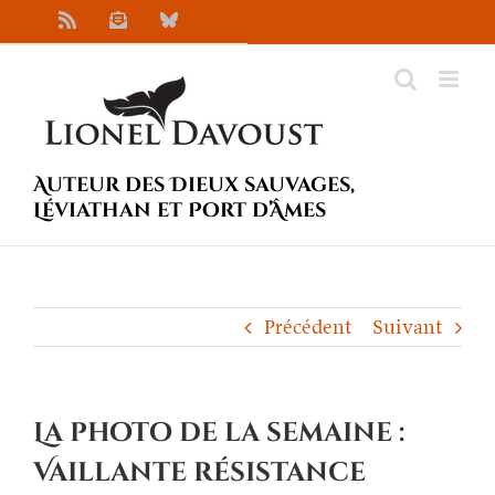
Passer
Rss
Newsletter
Bluesky
au
contenu
Auteur des Dieux sauvages,
Léviathan et Port d’Âmes
Précédent
Suivant
La photo de la semaine :
Vaillante résistance