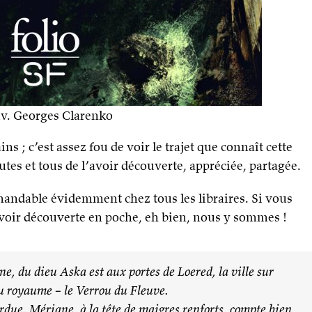
v. Georges Clarenko
ns ; c’est assez fou de voir le trajet que connaît cette
utes et tous de l’avoir découverte, appréciée, partagée.
andable évidemment chez tous les libraires. Si vous
’avoir découverte en poche, eh bien, nous y sommes !
 du dieu Aska est aux portes de Loered, la ville sur
 du royaume – le Verrou du Fleuve.
erdue. Mériane, à la tête de maigres renforts, compte bien