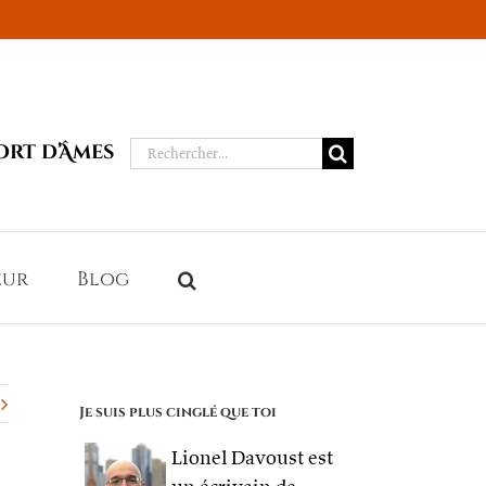
Rechercher:
ort d’Âmes
eur
Blog
Je suis plus cinglé que toi
Lionel Davoust est