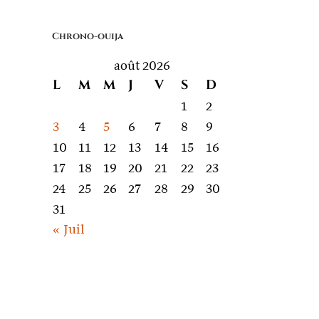
quoi
on
Chrono-ouija
parle
août 2026
L
M
M
J
V
S
D
1
2
3
4
5
6
7
8
9
10
11
12
13
14
15
16
17
18
19
20
21
22
23
24
25
26
27
28
29
30
31
« Juil