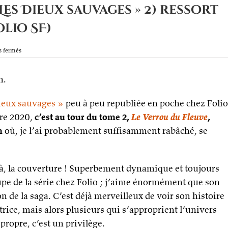
Les Dieux sauvages » 2) ressort
olio SF)
sur
 fermés
Le
Verrou
h.
du
Fleuve
(« Les
Dieux sauvages »
peu à peu republiée en poche chez Folio
Dieux
sauvages »
re 2020,
c’est au tour du tome 2,
Le Verrou du Fleuve
,
2)
n
où, je l’ai probablement suffisamment rabâché, se
ressort
en
poche
le
ilà, la couverture ! Superbement dynamique et toujours
1e
avril !
upe de la série chez Folio ; j’aime énormément que son
(Folio
 de la saga. C’est déjà merveilleux de voir son histoire
SF)
atrice, mais alors plusieurs qui s’approprient l’univers
 propre, c’est un privilège.