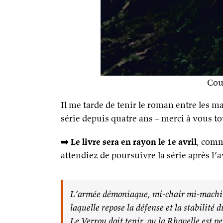
Cou
Il me tarde de tenir le roman entre les mai
série depuis quatre ans – merci à vous to
➡️
Le livre sera en rayon le 1e avril
, comm
attendiez de poursuivre la série après l
L’armée démoniaque, mi-chair mi-machine,
laquelle repose la défense et la stabilité
Le Verrou doit tenir, ou la Rhovelle est p