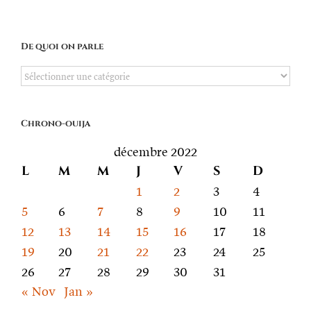
De quoi on parle
De
quoi
on
Chrono-ouija
parle
décembre 2022
L
M
M
J
V
S
D
1
2
3
4
5
6
7
8
9
10
11
12
13
14
15
16
17
18
19
20
21
22
23
24
25
26
27
28
29
30
31
« Nov
Jan »