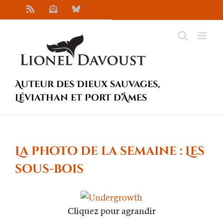
Passer
Rss
Newsletter
Bluesky
au
contenu
Auteur des Dieux sauvages,
Léviathan et Port d’Âmes
La photo de la semaine : Les
sous-bois
Cliquez pour agrandir