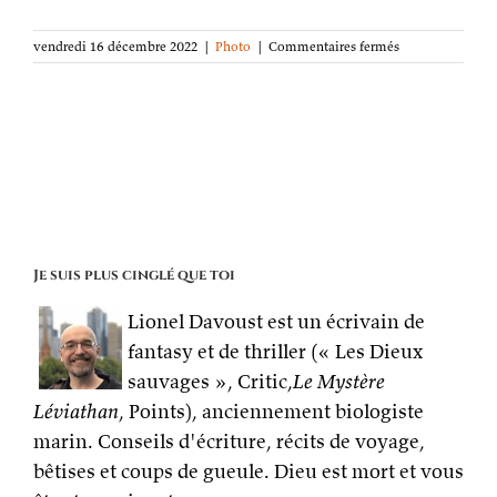
sur
vendredi 16 décembre 2022
|
Photo
|
Commentaires fermés
La
photo
de
la
semaine :
Les
sous-
bois
Je suis plus cinglé que toi
Lionel Davoust est un écrivain de
fantasy et de thriller (« Les Dieux
sauvages », Critic,
Le Mystère
Léviathan
, Points), anciennement biologiste
marin. Conseils d'écriture, récits de voyage,
bêtises et coups de gueule. Dieu est mort et vous