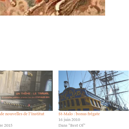
1547562/in/dateposted/
de nouvelles de l’Institut
St-Malo : bonus frégate
16 juin 2010
re 2015
Dans "Best Of"