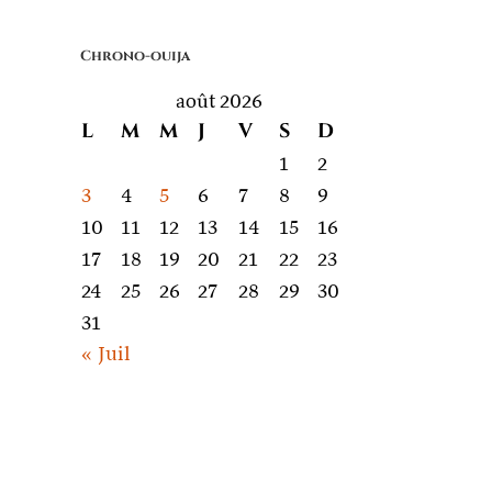
quoi
on
Chrono-ouija
parle
août 2026
L
M
M
J
V
S
D
1
2
3
4
5
6
7
8
9
10
11
12
13
14
15
16
17
18
19
20
21
22
23
24
25
26
27
28
29
30
31
« Juil