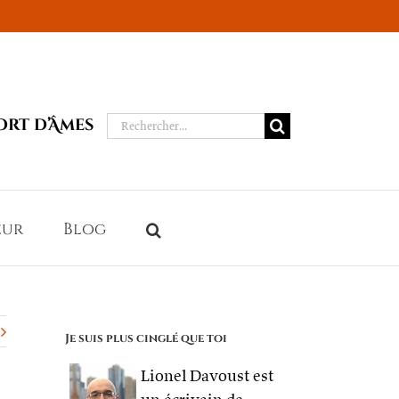
Rechercher:
ort d’Âmes
eur
Blog
Je suis plus cinglé que toi
Lionel Davoust est