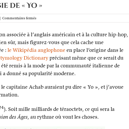
 de « Yo »
sur
|
Commentaires fermés
L’étonnante
étymologie
 associée à l’anglais américain et à la culture hip-hop,
de
« Yo »
en sûr, mais figurez-vous que cela cache une
e :
le Wikipédia anglophone
en place l’origine dans le
Etymology Dictionary
précisant même que ce serait du
a été remis à la mode par la communauté italienne de
ui a donné sa popularité moderne.
le capitaine Achab auraient pu dire « Yo », et j’avoue
ormation.
24
). Soit mille milliards de téraoctets, ce qui sera la
sion des Âges
, au rythme où vont les choses.