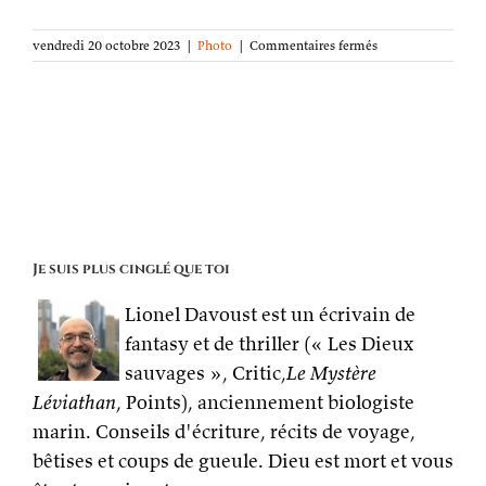
sur
vendredi 20 octobre 2023
|
Photo
|
Commentaires fermés
La
photo
de
la
semaine :
Le
désert
au
loin
Je suis plus cinglé que toi
Lionel Davoust est un écrivain de
fantasy et de thriller (« Les Dieux
sauvages », Critic,
Le Mystère
Léviathan
, Points), anciennement biologiste
marin. Conseils d'écriture, récits de voyage,
bêtises et coups de gueule. Dieu est mort et vous