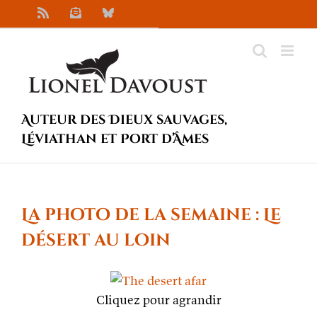
Passer
Rss
Newsletter
Bluesky
au
contenu
Auteur des Dieux sauvages,
Léviathan et Port d’Âmes
La photo de la semaine : Le
désert au loin
Cliquez pour agrandir