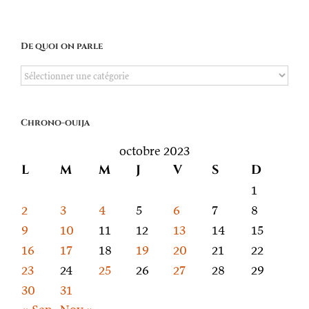
De quoi on parle
De
quoi
on
Chrono-ouija
parle
octobre 2023
L
M
M
J
V
S
D
1
2
3
4
5
6
7
8
9
10
11
12
13
14
15
16
17
18
19
20
21
22
23
24
25
26
27
28
29
30
31