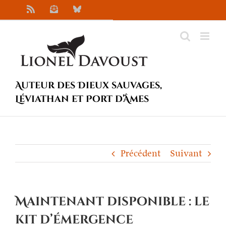
Passer
Rss
Newsletter
Bluesky
au
contenu
Auteur des Dieux sauvages,
Léviathan et Port d’Âmes
Précédent
Suivant
Maintenant disponible : le
kit d’émergence