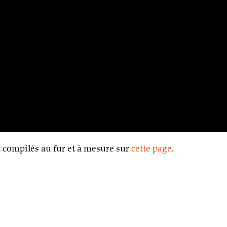
 compilés au fur et à mesure sur
cette page
.