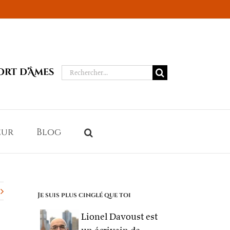
Rechercher:
ort d’Âmes
eur
Blog
Je suis plus cinglé que toi
Lionel Davoust est