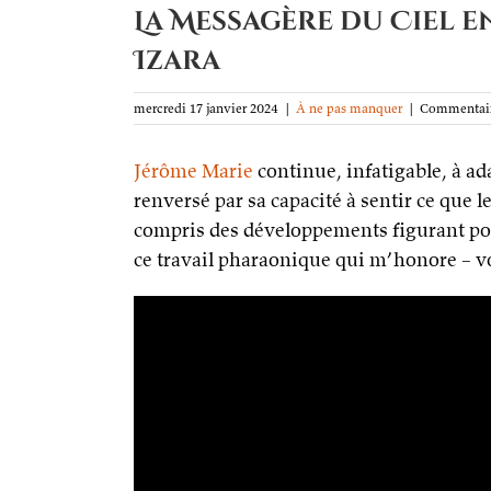
La Messagère du Ciel en
Izara
mercredi 17 janvier 2024
|
À ne pas manquer
|
Commentair
Jérôme Marie
continue, infatigable, à a
renversé par sa capacité à sentir ce que l
compris des développements figurant po
ce travail pharaonique qui m’honore – voi