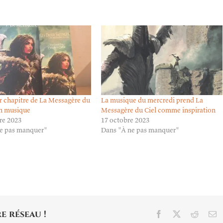
r chapitre de La Messagère du
La musique du mercredi prend La
en musique
Messagère du Ciel comme inspiration
re 2023
17 octobre 2023
e pas manquer"
Dans "À ne pas manquer"
e réseau !
Facebook
X
Reddit
E