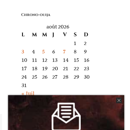
quoi
on
Chrono-ouija
parle
août 2026
L
M
M
J
V
S
D
1
2
3
4
5
6
7
8
9
10
11
12
13
14
15
16
17
18
19
20
21
22
23
24
25
26
27
28
29
30
31
« Juil
mail