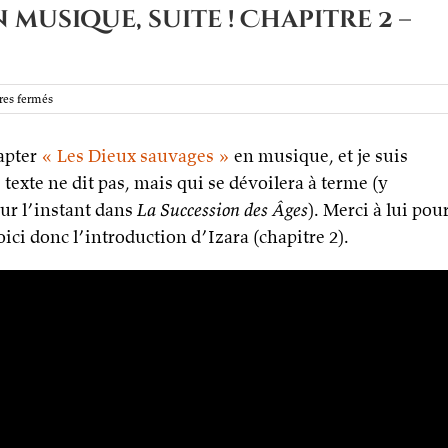
 musique, suite ! Chapitre 2 –
sur
es fermés
La
Messagère
dapter
« Les Dieux sauvages »
du
en musique, et je suis
Ciel
e texte ne dit pas, mais qui se dévoilera à terme (y
en
ur l’instant dans
musique,
La Succession des Âges
). Merci à lui pou
suite !
ci donc l’introduction d’Izara (chapitre 2).
Chapitre
2
–
Izara