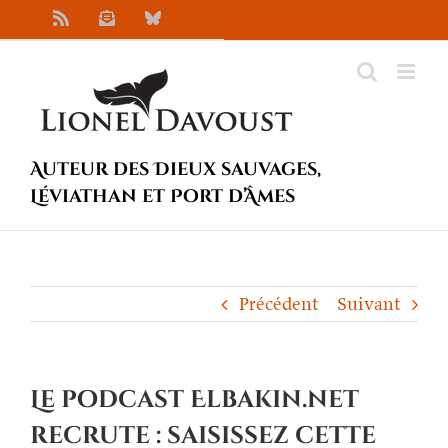
Passer
Rss
Newsletter
Bluesky
au
contenu
Auteur des Dieux sauvages,
Léviathan et Port d’Âmes
Précédent
Suivant
Le podcast Elbakin.net
recrute : saisissez cette