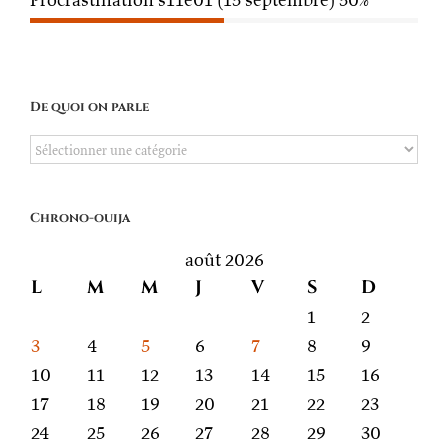
De quoi on parle
De
quoi
on
Chrono-ouija
parle
août 2026
L
M
M
J
V
S
D
1
2
3
4
5
6
7
8
9
10
11
12
13
14
15
16
17
18
19
20
21
22
23
24
25
26
27
28
29
30