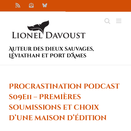
Passer
Rss
Newsletter
Bluesky
au
contenu
Auteur des Dieux sauvages,
Léviathan et Port d’Âmes
Procrastination podcast
s09e11 – Premières
soumissions et choix
d’une maison d’édition