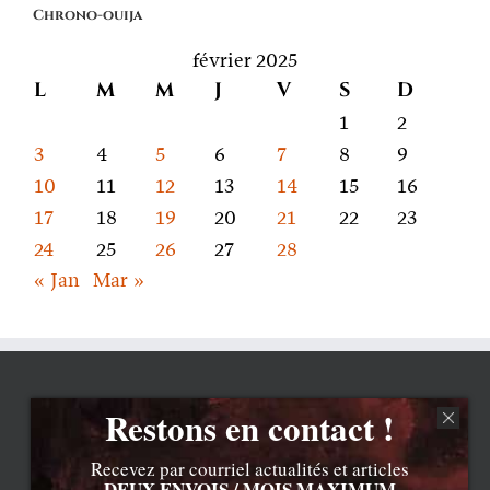
Chrono-ouija
parle
février 2025
L
M
M
J
V
S
D
1
2
3
4
5
6
7
8
9
10
11
12
13
14
15
16
17
18
19
20
21
22
23
24
25
26
27
28
« Jan
Mar »
Restons en contact !
Recevez par courriel actualités et articles
DEUX ENVOIS / MOIS MAXIMUM