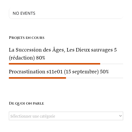
NO EVENTS
Projets en cours
La Succession des Âges, Les Dieux sauvages 5
(rédaction)
80%
Procrastination s11e01 (15 septembre)
50%
De quoi on parle
De
quoi
on