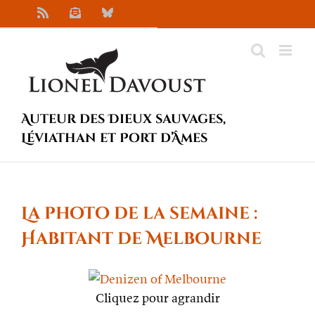
Passer
Rss
Newsletter
Bluesky
au
contenu
Auteur des Dieux sauvages,
Léviathan et Port d’Âmes
La photo de la semaine :
Habitant de Melbourne
Cliquez pour agrandir