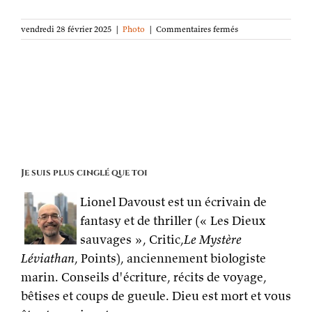
sur
vendredi 28 février 2025
|
Photo
|
Commentaires fermés
La
photo
de
la
semaine :
Habitant
de
Melbourne
Je suis plus cinglé que toi
Lionel Davoust est un écrivain de
fantasy et de thriller (« Les Dieux
sauvages », Critic,
Le Mystère
Léviathan
, Points), anciennement biologiste
marin. Conseils d'écriture, récits de voyage,
bêtises et coups de gueule. Dieu est mort et vous