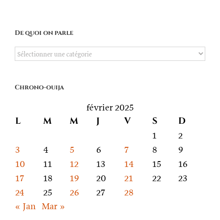
De quoi on parle
De
quoi
on
Chrono-ouija
parle
février 2025
L
M
M
J
V
S
D
1
2
3
4
5
6
7
8
9
10
11
12
13
14
15
16
17
18
19
20
21
22
23
24
25
26
27
28
« Jan
Mar »