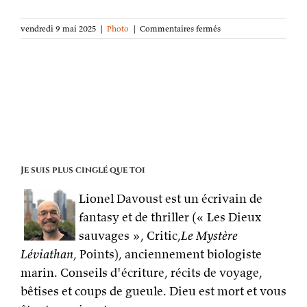
sur
vendredi 9 mai 2025
|
Photo
|
Commentaires fermés
La
photo
de
la
semaine :
ORTBO
Je suis plus cinglé que toi
Lionel Davoust est un écrivain de
fantasy et de thriller (« Les Dieux
sauvages », Critic,
Le Mystère
Léviathan
, Points), anciennement biologiste
marin. Conseils d'écriture, récits de voyage,
bêtises et coups de gueule. Dieu est mort et vous