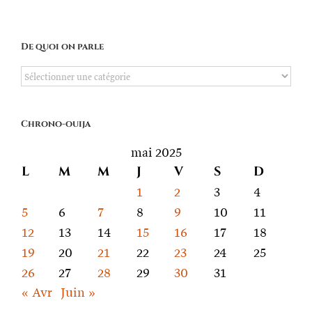
De quoi on parle
De
quoi
on
Chrono-ouija
parle
mai 2025
L
M
M
J
V
S
D
1
2
3
4
5
6
7
8
9
10
11
12
13
14
15
16
17
18
19
20
21
22
23
24
25
26
27
28
29
30
31
« Avr
Juin »