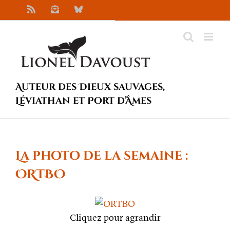
Passer
Rss
Newsletter
Bluesky
au
contenu
Auteur des Dieux sauvages,
Léviathan et Port d’Âmes
La photo de la semaine :
ORTBO
Cliquez pour agrandir