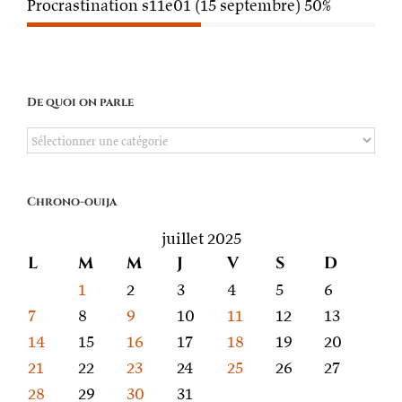
Procrastination s11e01 (15 septembre)
50%
De quoi on parle
De
quoi
on
Chrono-ouija
parle
juillet 2025
L
M
M
J
V
S
D
1
2
3
4
5
6
7
8
9
10
11
12
13
14
15
16
17
18
19
20
21
22
23
24
25
26
27
28
29
30
31