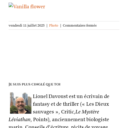
sur
vendredi 11 juillet 2025
|
Photo
|
Commentaires fermés
La
photo
de
la
semaine :
Fleur
de
vanille
Je suis plus cinglé que toi
Lionel Davoust est un écrivain de
fantasy et de thriller (« Les Dieux
sauvages », Critic,
Le Mystère
Léviathan
, Points), anciennement biologiste
marin. Conseils d'écriture, récits de voyage,