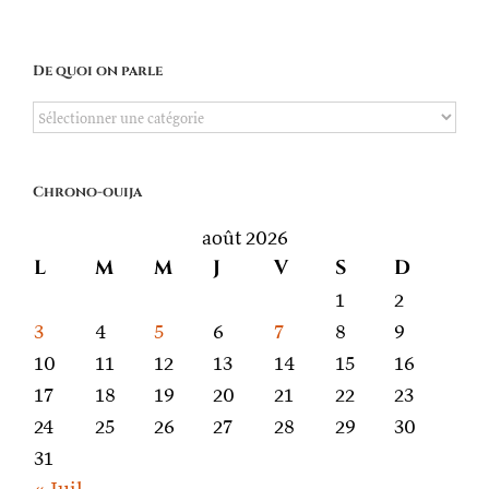
De quoi on parle
De
quoi
on
Chrono-ouija
parle
août 2026
L
M
M
J
V
S
D
1
2
3
4
5
6
7
8
9
10
11
12
13
14
15
16
17
18
19
20
21
22
23
24
25
26
27
28
29
30
31
« Juil