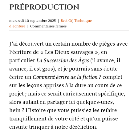
préproduction
mercredi 10 septembre 2025
|
Best Of
,
Technique
sur
d'écriture
|
Commentaires fermés
En
écriture,
J’ai découvert un certain nombre de pièges avec
ne
négligez
l’écriture de « Les Dieux sauvages », en
pas
particulier
La Succession des Âges
les
(il avance, il
coûts
avance, il est gros), et je pourrais sans doute
de
écrire un
Comment écrire de la fiction ?
préproduction
complet
sur les leçons apprises à la dure au cours de ce
projet ; mais ce serait curieusement spécifique,
alors autant en partager ici quelques-unes,
hein ? Histoire que vous puissiez les refaire
tranquillement de votre côté et qu’on puisse
ensuite trinquer à notre déréliction.