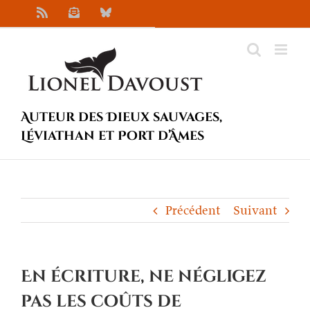
Passer
Rss
Newsletter
Bluesky
au
contenu
Auteur des Dieux sauvages,
Léviathan et Port d’Âmes
Précédent
Suivant
En écriture, ne négligez
pas les coûts de