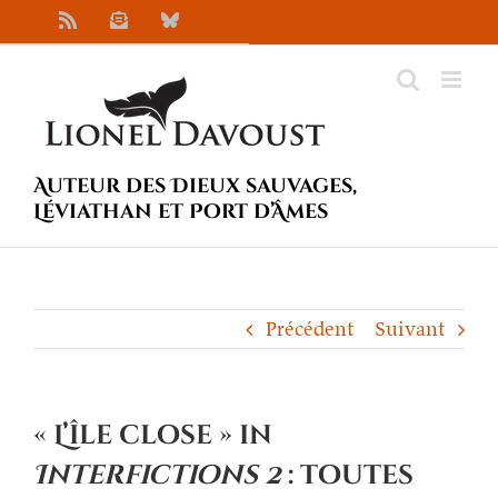
Passer
Rss
Newsletter
Bluesky
au
contenu
Auteur des Dieux sauvages,
Léviathan et Port d’Âmes
Précédent
Suivant
« L’île close » in
Interfictions 2
: toutes