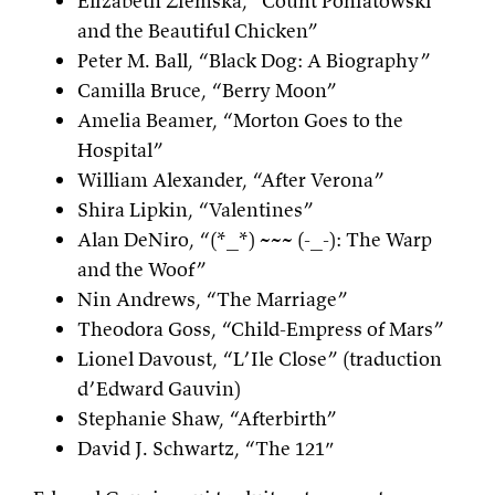
Elizabeth Ziemska, “Count Poniatowski
and the Beautiful Chicken”
Peter M. Ball, “Black Dog: A Biography”
Camilla Bruce, “Berry Moon”
Amelia Beamer, “Morton Goes to the
Hospital”
William Alexander, “After Verona”
Shira Lipkin, “Valentines”
Alan DeNiro, “(*_*) ~~~ (-_-): The Warp
and the Woof”
Nin Andrews, “The Marriage”
Theodora Goss, “Child-Empress of Mars”
Lionel Davoust, “L’Ile Close” (traduction
d’Edward Gauvin)
Stephanie Shaw, “Afterbirth”
David J. Schwartz, “The 121″