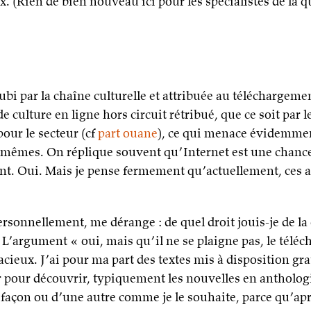
x. (Rien de bien nouveau ici pour les spécialistes de la q
 subi par la chaîne culturelle et attribuée au téléchargeme
e culture en ligne hors circuit rétribué, que ce soit par 
our le secteur (cf
part ouane
), ce qui menace évidemmen
x-mêmes. On réplique souvent qu’Internet est une chance
t. Oui. Mais je pense fermement qu’actuellement, ces 
sonnellement, me dérange : de quel droit jouis-je de la 
’argument « oui, mais qu’il ne se plaigne pas, le téléc
ieux. J’ai pour ma part des textes mis à disposition gr
yer pour découvrir, typiquement les nouvelles en anthologi
 façon ou d’une autre comme je le souhaite, parce qu’aprè