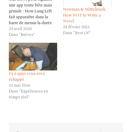
une app toute bête mais
Newman & Mittelmark,
géniale : How Long Left
How NOT to Write a
fait apparaître dans la
Novel
barre de menus la durée
24 février 2011
restante des événements
23 avril 2020
Dans "Best Of"
planifiés sur son
Dans "Brèves"
calendrier. Si vous utilisez
le time-blocking, c’est un
compagnon
indispensable :
https://tinyurl.com/ycnw5885
Ce à quoi vous avez
échappé
12 mai 2016
Dans "Expériences en
temps réel"