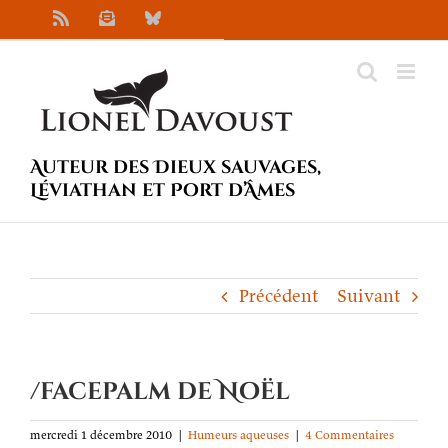
Passer
Rss
Newsletter
Bluesky
au
contenu
Auteur des Dieux sauvages,
Léviathan et Port d’Âmes
Précédent
Suivant
/facepalm de Noël
mercredi 1 décembre 2010
|
Humeurs aqueuses
|
4 Commentaires