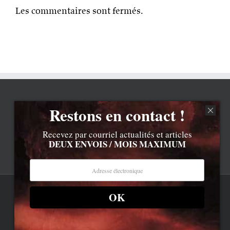
Les commentaires sont fermés.
Restons en contact !
Recevez par courriel actualités et articles
DEUX ENVOIS / MOIS MAXIMUM
OK
Rss
Contenu © Lionel Davoust sauf exceptions précisées.
Cliquez ici pour lire les mentions légales barbantes
.
Newsletter
LD.com 8.a. Attention, vous êtes arrivé en bas de la page,
dessous, c'est la réalité.
Bluesky