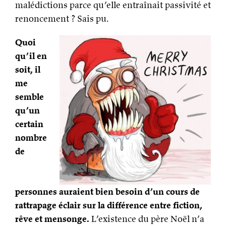
malédictions parce qu’elle entraînait passivité et
renoncement ? Sais pu.
Quoi
qu’il en
soit, il
me
semble
qu’un
certain
nombre
de
personnes auraient bien besoin d’un cours de
rattrapage éclair sur la différence entre fiction,
rêve et mensonge.
L’existence du père Noël n’a