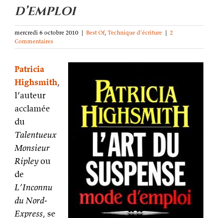
d’emploi
mercredi 6 octobre 2010
|
Best Of
,
Technique d'écriture
|
2
Commentaires
Patricia
Highsmith
,
l’auteur
acclamée
du
Talentueux
Monsieur
Ripley
ou
de
L’Inconnu
du Nord-
Express
, se