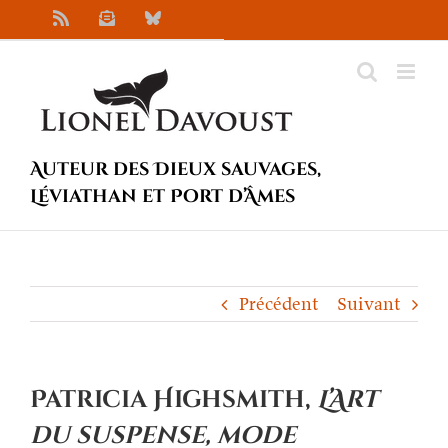
Passer
Rss
Newsletter
Bluesky
au
contenu
Auteur des Dieux sauvages,
Léviathan et Port d’Âmes
Précédent
Suivant
Patricia Highsmith,
L’Art
du suspense, mode