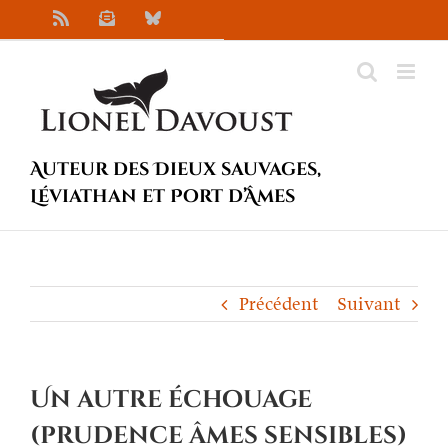
Passer
Rss
Newsletter
Bluesky
au
contenu
Auteur des Dieux sauvages,
Léviathan et Port d’Âmes
Précédent
Suivant
Un autre échouage
(prudence âmes sensibles)