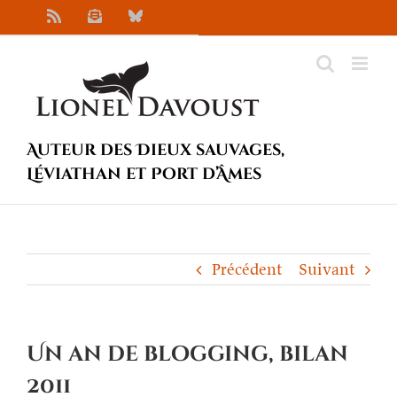
Passer
Rss
Newsletter
Bluesky
au
contenu
Auteur des Dieux sauvages,
Léviathan et Port d’Âmes
Précédent
Suivant
Un an de blogging, bilan
2011