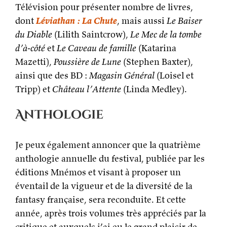
Télévision pour présenter nombre de livres,
dont
Léviathan : La Chute
, mais aussi
Le Baiser
du Diable
(Lilith Saintcrow),
Le Mec de la tombe
d’à-côté
et
Le Caveau de famille
(Katarina
Mazetti),
Poussière de Lune
(Stephen Baxter),
ainsi que des BD :
Magasin Général
(Loisel et
Tripp) et
Château l’Attente
(Linda Medley).
Anthologie
Je peux également annoncer que la quatrième
anthologie annuelle du festival, publiée par les
éditions Mnémos et visant à proposer un
éventail de la vigueur et de la diversité de la
fantasy française, sera reconduite. Et cette
année, après trois volumes très appréciés par la
critique et auxquels j’ai eu le grand plaisir de