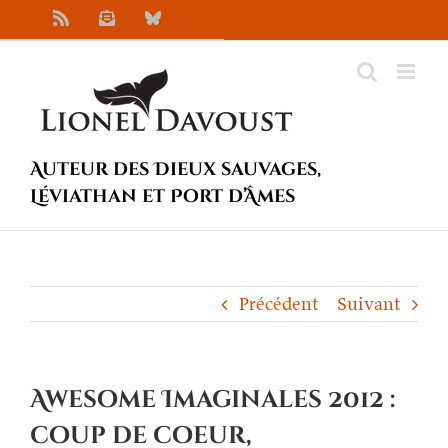
Passer
Rss
Newsletter
Bluesky
au
contenu
Auteur des Dieux sauvages,
Léviathan et Port d’Âmes
Précédent
Suivant
Awesome Imaginales 2012 :
coup de coeur,