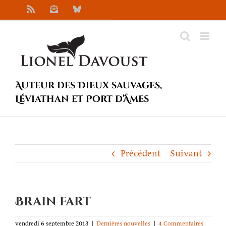
Passer
Rss
Newsletter
Bluesky
au
contenu
Auteur des Dieux sauvages,
Léviathan et Port d’Âmes
Précédent
Suivant
Brain fart
vendredi 6 septembre 2013
|
Dernières nouvelles
|
4 Commentaires