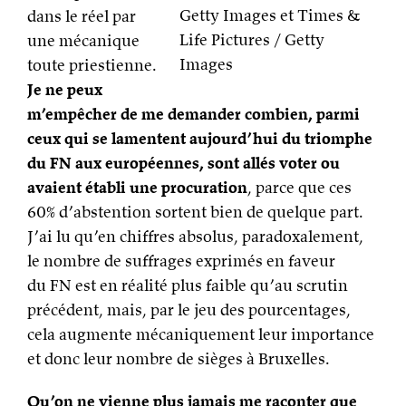
du FN aux européennes, sont allés voter ou
avaient établi une procuration
, parce que ces
60% d’abstention sortent bien de quelque part.
J’ai lu qu’en chiffres absolus, paradoxalement,
le nombre de suffrages exprimés en faveur
du FN est en réalité plus faible qu’au scrutin
précédent, mais, par le jeu des pourcentages,
cela augmente mécaniquement leur importance
et donc leur nombre de sièges à Bruxelles.
Qu’on ne vienne plus jamais me raconter que
« voter, ça ne sert à rien de toute façon ».
Christopher Priest
s’est exprimé plusieurs fois
sur l’uchronie pendant
le festival
, sur les points
de divergence de l’histoire et sur son cours. Si
j’essaie de résumer sa pensée, pour lui,