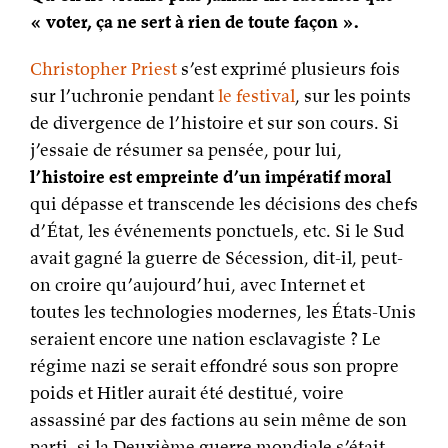
l’histoire est empreinte d’un impératif moral
qui dépasse et transcende les décisions des chefs
d’État, les événements ponctuels, etc. Si le Sud
avait gagné la guerre de Sécession, dit-il, peut-
on croire qu’aujourd’hui, avec Internet et
toutes les technologies modernes, les États-Unis
seraient encore une nation esclavagiste ? Le
régime nazi se serait effondré sous son propre
poids et Hitler aurait été destitué, voire
assassiné par des factions au sein même de son
parti, si la Deuxième guerre mondiale s’était
poursuivie. L’histoire, pour lui, est avant tout
construite par les individus, et cela vise, si je ne
trahis pas ses propos, à une élévation globale au
fil des siècles.
Hélas, cela n’empêche pas les tragédies, les