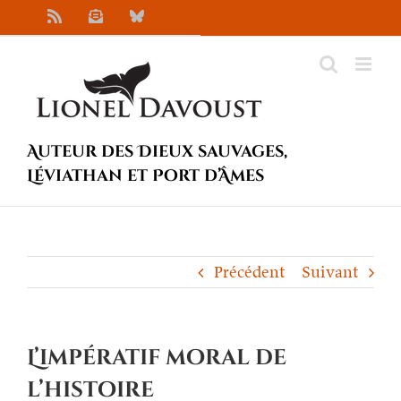
Passer
Rss
Newsletter
Bluesky
au
contenu
Auteur des Dieux sauvages,
Léviathan et Port d’Âmes
Précédent
Suivant
L’impératif moral de
l’histoire