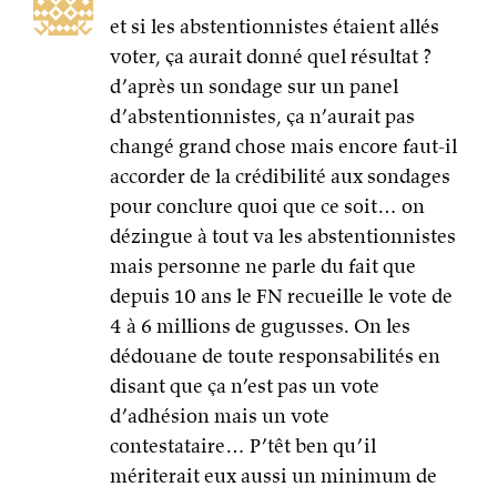
pour conclure quoi que ce soit… on
dézingue à tout va les abstentionnistes
mais personne ne parle du fait que
depuis 10 ans le FN recueille le vote de
4 à 6 millions de gugusses. On les
dédouane de toute responsabilités en
disant que ça n’est pas un vote
d’adhésion mais un vote
contestataire… P’têt ben qu’il
mériterait eux aussi un minimum de
rappel sur « l’impératif moral »
Myou Taho sur Facebook
27 mai 2014 à 11h21
Lionel, tu écris « laisser faire, se retirer,
c’est de la mollesse, je persiste. […] in