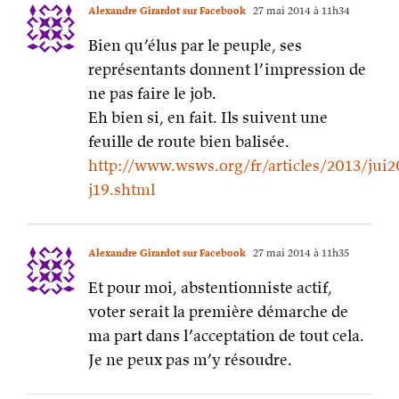
http://www.wsws.org/fr/articles/2013/jui
j19.shtml
Alexandre Girardot sur Facebook
27 mai 2014 à 11h35
Et pour moi, abstentionniste actif,
voter serait la première démarche de
ma part dans l’acceptation de tout cela.
Je ne peux pas m’y résoudre.
Lionel Davoust sur Facebook
27 mai 2014 à 11h36
We need a fucking vote blanc avec des
conséquences pour la classe politique.
Mais je rêve doucement, là.