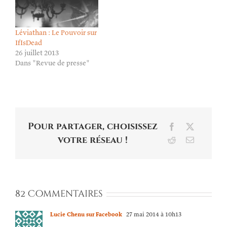
Pour partager, choisissez
Facebook
X
votre réseau !
Reddit
Email
82 Commentaires
Lucie Chenu sur Facebook
27 mai 2014 à 10h13
Je me suis posé la même question que
toi (combien parmi…)
Mais… tu ne savais pas que dans
certains pays le vote était obligatoire ?