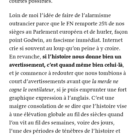
En revanche,
si l’histoire nous donne bien un
avertissement, c’est quand même bien celui-là
,
et je commence à redouter que nous tombions à
court d’avertissements avant que
la merde ne
cogne le ventilateur
, si je puis emprunter une fort
graphique expression à l’anglais. C’est une
maigre consolation de se dire que l’histoire vise
à une élévation globale au fil des siècles quand
l’on vit au fil des semaines, voire des jours,
l’une des périodes de ténèbres de l’histoire et
que l’on espère simplement qu’on survivra pour
la voir de ses propres yeux, cette résolution. Il
va vraiment falloir éviter qu’on s’impose un tel
réveil difficile,
maintenant
, de l’homme
politique à l’électeur, et que nous agissions
tous, à notre échelle – «
sois le changement que