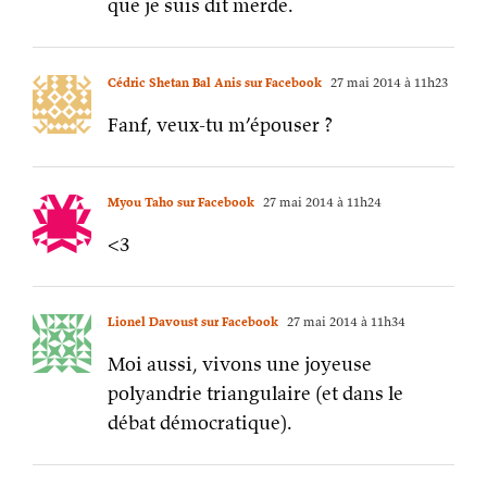
Myou Taho sur Facebook
27 mai 2014 à 11h24
<3
Lionel Davoust sur Facebook
27 mai 2014 à 11h34
Moi aussi, vivons une joyeuse
polyandrie triangulaire (et dans le
débat démocratique).
Alexandre Girardot sur Facebook
27 mai 2014 à 11h34
Bien qu’élus par le peuple, ses
représentants donnent l’impression de
ne pas faire le job.
Eh bien si, en fait. Ils suivent une
feuille de route bien balisée.