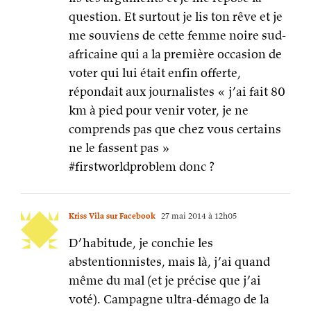
comprends pas que chez vous certains
ne le fassent pas »
#firstworldproblem donc ?
Kriss Vila sur Facebook
27 mai 2014 à 12h05
D’habitude, je conchie les
abstentionnistes, mais là, j’ai quand
même du mal (et je précise que j’ai
voté). Campagne ultra-démago de la
part des partis de gvt qui tous « veulent
l’Europe, mais pas celle-là » (langue de
bois en teck massif). On peut donc
comprendre que pas mal de gens aient
choisi de ne pas voter pour les 2 partis
dominants, complètement discrédités.