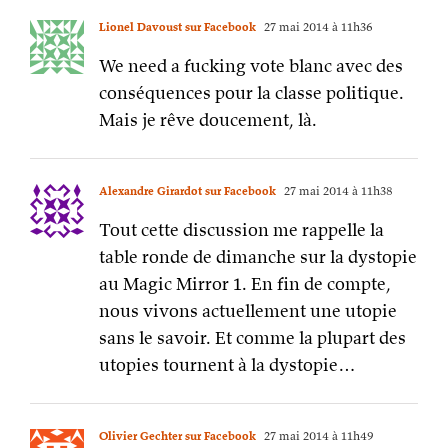
Alexandre Girardot sur Facebook
27 mai 2014 à 11h38
Tout cette discussion me rappelle la
table ronde de dimanche sur la dystopie
au Magic Mirror 1. En fin de compte,
nous vivons actuellement une utopie
sans le savoir. Et comme la plupart des
utopies tournent à la dystopie…
Olivier Gechter sur Facebook
27 mai 2014 à 11h49
L’histoire est une grande balançoire. Ce
qu’on a eu hier, on l’aura demain.
On a déjà des eu des démocraties
décadentes qui ont fait le lit des pires
extrêmes. Extrêmes qui agissent
toujours en fonction d’une éthique qui