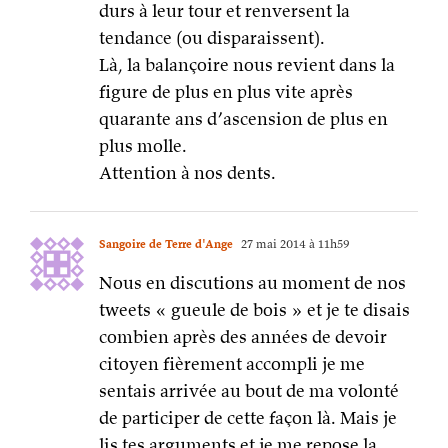
Attention à nos dents.
Sangoire de Terre d'Ange
27 mai 2014 à 11h59
Nous en discutions au moment de nos
tweets « gueule de bois » et je te disais
combien après des années de devoir
citoyen fièrement accompli je me
sentais arrivée au bout de ma volonté
de participer de cette façon là. Mais je
lis tes arguments et je me repose la
question. Et surtout je lis ton rêve et je
me souviens de cette femme noire sud-
africaine qui a la première occasion de
voter qui lui était enfin offerte,
répondait aux journalistes « j’ai fait 80
km à pied pour venir voter, je ne