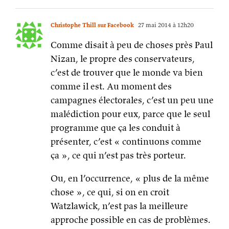
comme il est. Au moment des
campagnes électorales, c’est un peu une
malédiction pour eux, parce que le seul
programme que ça les conduit à
présenter, c’est « continuons comme
ça », ce qui n’est pas très porteur.
Ou, en l’occurrence, « plus de la même
chose », ce qui, si on en croit
Watzlawick, n’est pas la meilleure
approche possible en cas de problèmes.
L’UMP n’a pas tenu un autre discours
(tout en se préparant pour diverses
audiences au tribunal et autres
perquisitions). Le PS s’est cru obligé de
parler de « réorientations », alors que
l’orientation actuelle lui a très bien