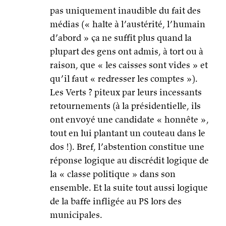
Les Verts ? piteux par leurs incessants
retournements (à la présidentielle, ils
ont envoyé une candidate « honnête »,
tout en lui plantant un couteau dans le
dos !). Bref, l’abstention constitue une
réponse logique au discrédit logique de
la « classe politique » dans son
ensemble. Et la suite tout aussi logique
de la baffe infligée au PS lors des
municipales.
Christophe Thill sur Facebook
27 mai 2014 à 12h20
Comme disait à peu de choses près Paul
Nizan, le propre des conservateurs,
c’est de trouver que le monde va bien