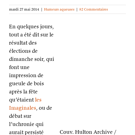
mardi 27 mai 2014
|
Humeurs aqueuses
|
82 Commentaires
En quelques jours,
tout a été dit sur le
résultat des
élections de
dimanche soir, qui
Couv. Hulton Archive /
font une
Getty Images et Times &
impression de
Life Pictures / Getty
gueule de bois
Images
après la fête
qu’étaient
les Imaginales
, ou de débat sur
l’uchronie qui aurait persisté dans le réel par
une mécanique toute priestienne.
Je ne peux
m’empêcher de me demander combien, parmi
ceux qui se lamentent aujourd’hui du triomphe