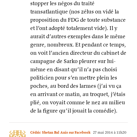
on voit l’ancien directeur du cabinet de
campagne de Sarko pleurer sur lui-
même en disant qu’il n’a pas choisi
politicien pour s’en mettre plein les
poches, au bord des larmes (j’ai vu ça
en arrivant ce matin, au troquet, j’étais
plié, on voyait comme le nez au milieu
de la figure qu’il jouait la comédie).
Cédric Shetan Bal Anis sur Facebook
27 mai 2014 à 11h20
et si les abstentionnistes étaient allés
voter, ça aurait donné quel résultat ?
d’après un sondage sur un panel
d’abstentionnistes, ça n’aurait pas
changé grand chose mais encore faut-il
accorder de la crédibilité aux sondages