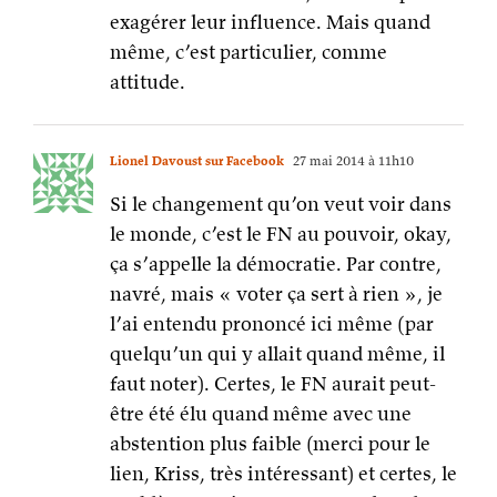
Si le changement qu’on veut voir dans
le monde, c’est le FN au pouvoir, okay,
ça s’appelle la démocratie. Par contre,
navré, mais « voter ça sert à rien », je
l’ai entendu prononcé ici même (par
quelqu’un qui y allait quand même, il
faut noter). Certes, le FN aurait peut-
être été élu quand même avec une
abstention plus faible (merci pour le
lien, Kriss, très intéressant) et certes, le
problème se situe avant tout dans les
causes de la désaffection des électeurs
pour les scrutins.
Il n’empêche: laisser faire, se retirer,
c’est de la mollesse, je persiste. J’ai
horreur de la mollesse. 🙂 Cette