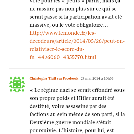
relativiser-le-score-du-
fn_4426060_4355770.html
Christophe Thill sur Facebook
27 mai 2014 à 10h56
« Le régime nazi se serait effondré sous
son propre poids et Hitler aurait été
destitué, voire assassiné par des
factions au sein même de son parti, si la
Deuxième guerre mondiale s’était
poursuivie. L’histoire, pour lui, est
avant tout construite par les
individus »
Je trouve qu’il y a contradiction entre le
début, qui me semble exact (le
fonctionnement de l’économie nazie