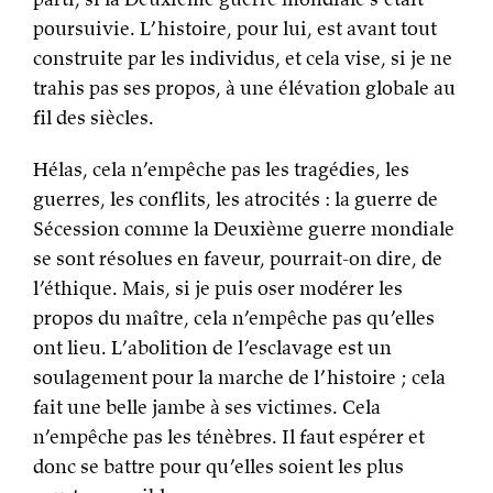
guerres, les conflits, les atrocités : la guerre de
Sécession comme la Deuxième guerre mondiale
se sont résolues en faveur, pourrait-on dire, de
l’éthique. Mais, si je puis oser modérer les
propos du maître, cela n’empêche pas qu’elles
ont lieu. L’abolition de l’esclavage est un
soulagement pour la marche de l’histoire ; cela
fait une belle jambe à ses victimes. Cela
n’empêche pas les ténèbres. Il faut espérer et
donc se battre pour qu’elles soient les plus
courtes possibles.
Loin de moi l’idée de faire de l’alarmisme
outrancier parce que le FN remporte 25% de nos
sièges au Parlement européen et de hurler, façon
point Godwin, au fascisme immédiat. Internet
crie si souvent au loup qu’on peine à y croire.