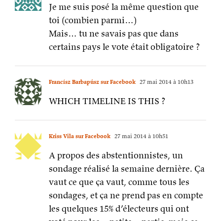
Francísz Barbapúsz sur Facebook
27 mai 2014 à 10h13
WHICH TIMELINE IS THIS ?
Kriss Vila sur Facebook
27 mai 2014 à 10h51
A propos des abstentionnistes, un
sondage réalisé la semaine dernière. Ça
vaut ce que ça vaut, comme tous les
sondages, et ça ne prend pas en compte
les quelques 15% d’électeurs qui ont
voté pour les « petits » partis, mais ça
ne rassure pas non plus sur ce qui se
serait passé si la participation avait été
massive, ou le vote obligatoire…
http://www.lemonde.fr/les-
decodeurs/article/2014/05/26/peut-on-