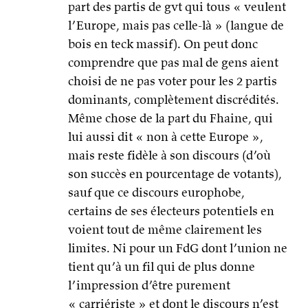
Même chose de la part du Fhaine, qui
lui aussi dit « non à cette Europe »,
mais reste fidèle à son discours (d’où
son succès en pourcentage de votants),
sauf que ce discours europhobe,
certains de ses électeurs potentiels en
voient tout de même clairement les
limites. Ni pour un FdG dont l’union ne
tient qu’à un fil qui de plus donne
l’impression d’être purement
« carriériste » et dont le discours n’est
pas uniquement inaudible du fait des
médias (« halte à l’austérité, l’humain
d’abord » ça ne suffit plus quand la
plupart des gens ont admis, à tort ou à
raison, que « les caisses sont vides » et
qu’il faut « redresser les comptes »).