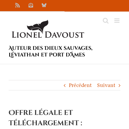
Passer
Rss
Newsletter
Bluesky
au
contenu
Auteur des Dieux sauvages,
Léviathan et Port d’Âmes
Précédent
Suivant
Offre légale et
téléchargement :