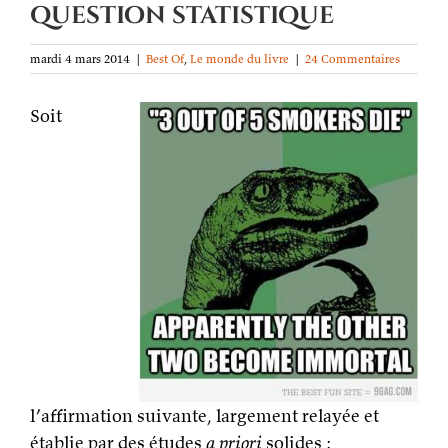
question statistique
mardi 4 mars 2014
|
Best Of
,
Le monde du livre
|
24 Commentaires
Soit
l’affirmation suivante, largement relayée et
établie par des études
a priori
solides :