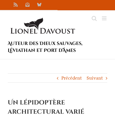
Passer
Rss
Newsletter
Bluesky
au
contenu
Auteur des Dieux sauvages,
Léviathan et Port d’Âmes
Précédent
Suivant
Un lépidoptère
architectural varié