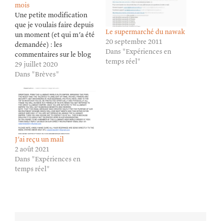
mois
Une petite modification
que je voulais faire depuis
Le supermarché du nawak
un moment (et qui m’a été
20 septembre 2011
demandée) : les
Dans "Expériences en
commentaires sur le blog
temps réel"
sont maintenant ouverts
29 juillet 2020
30 jours (et non 15).
Dans "Brèves"
Histoire de garder le débat
ouvert plus longtemps,
mais sans que je sois noyé
de spam.
J’ai reçu un mail
2 août 2021
Dans "Expériences en
temps réel"