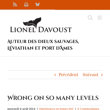
Passer
Rss
Newsletter
Bluesky
au
contenu
Auteur des Dieux sauvages,
Léviathan et Port d’Âmes
Précédent
Suivant
Wrong on so many levels
mercredi 6 août 2014
|
Expériences en temps réel
|
8 Commentaires