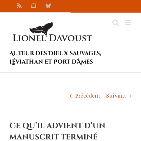
Passer
Rss
Newsletter
Bluesky
au
contenu
Auteur des Dieux sauvages,
Léviathan et Port d’Âmes
Précédent
Suivant
Ce qu’il advient d’un
manuscrit terminé