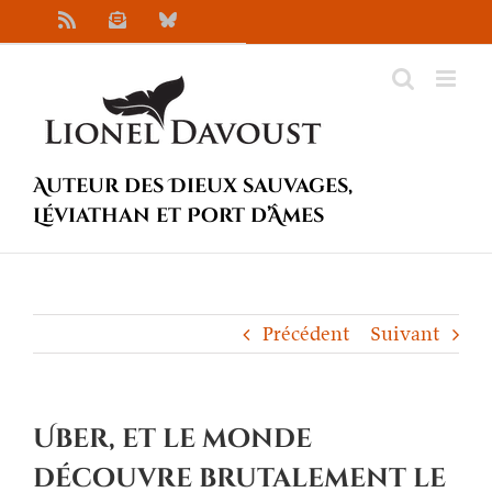
Passer
Rss
Newsletter
Bluesky
au
contenu
Auteur des Dieux sauvages,
Léviathan et Port d’Âmes
Précédent
Suivant
Uber, et le monde
découvre brutalement le