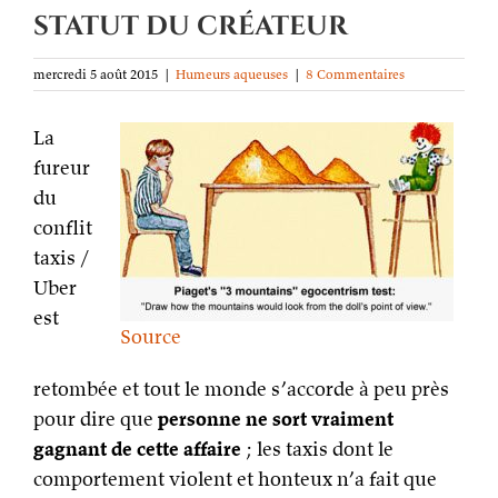
statut du créateur
mercredi 5 août 2015
|
Humeurs aqueuses
|
8 Commentaires
La
fureur
du
conflit
taxis /
Uber
est
Source
retombée et tout le monde s’accorde à peu près
pour dire que
personne ne sort vraiment
gagnant de cette affaire
; les taxis dont le
comportement violent et honteux n’a fait que