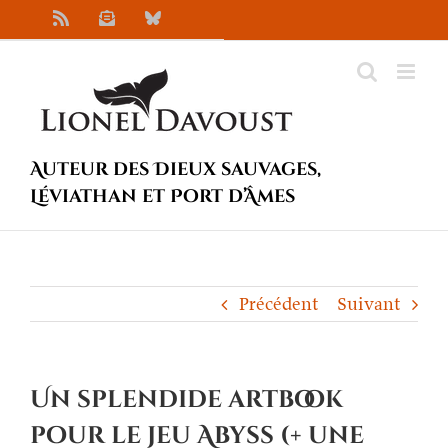
Passer
Rss
Newsletter
Bluesky
au
contenu
Auteur des Dieux sauvages,
Léviathan et Port d’Âmes
Précédent
Suivant
Un splendide artbook
pour le jeu Abyss (+ une