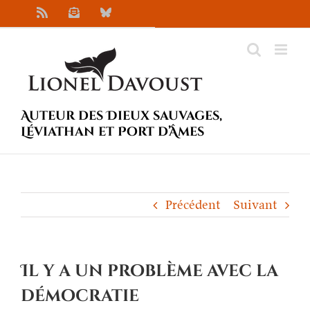
Passer
Rss
Newsletter
Bluesky
au
contenu
Auteur des Dieux sauvages,
Léviathan et Port d’Âmes
Précédent
Suivant
Il y a un problème avec la
démocratie