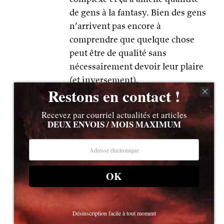
de gens à la fantasy. Bien des gens
n’arrivent pas encore à
comprendre que quelque chose
peut être de qualité sans
nécessairement devoir leur plaire
(et inversement).
Restons en contact !
Recevez par courriel actualités et articles
Guillaume Fourtaux sur Facebook
27 avril 2016 à
DEUX ENVOIS / MOIS MAXIMUM
13h51
Houla reconnaître la qualité sans
pour autant apprécier signifie
accepter qu’il n’y a pas Une vérité
OK
et pire que l’on ne la détient pas.
Ca demande un recul que ne
possède pas la très grand majorité
Désinscription facile à tout moment
de ceux qui passent leur vie à