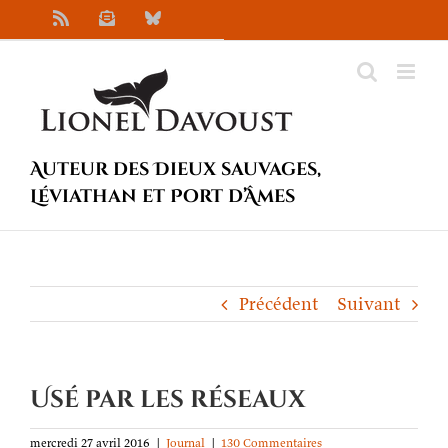
Passer
Rss
Newsletter
Bluesky
au
contenu
Auteur des Dieux sauvages,
Léviathan et Port d’Âmes
Précédent
Suivant
Usé par les réseaux
mercredi 27 avril 2016
|
Journal
|
130 Commentaires