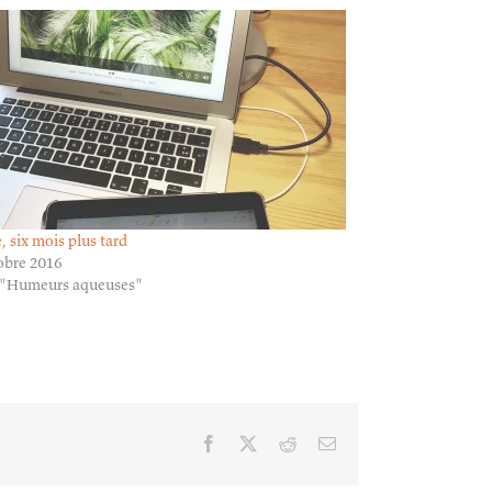
, six mois plus tard
obre 2016
 "Humeurs aqueuses"
Facebook
X
Reddit
Email