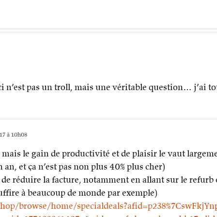
ci n’est pas un troll, mais une véritable question… j’ai t
17 à 10h08
, mais le gain de productivité et de plaisir le vaut large
n an, et ça n’est pas non plus 40% plus cher)
e réduire la facture, notamment en allant sur le refurb 
suffire à beaucoup de monde par exemple)
shop/browse/home/specialdeals?afid=p238%7CswFkjYnp