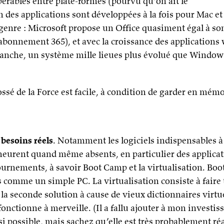
érables entre plate-formes (pourvu qu’on ait le
 des applications sont développées à la fois pour Mac et
genre : Microsoft propose un Office quasiment égal à so
onnement 365), et avec la croissance des applications w
vanche, un système mille lieues plus évolué que Windows
ssé de la Force est facile, à condition de garder en mém
 besoins réels
. Notamment les logiciels indispensables à 
eurent quand même absents, en particulier des applicati
ournements, à savoir Boot Camp et la virtualisation. Boo
 comme un simple PC. La virtualisation consiste à faire
 la seconde solution à cause de vieux dictionnaires vir
 fonctionne à merveille. (Il a fallu ajouter à mon investi
 si possible, mais sachez qu’elle est très probablement réa