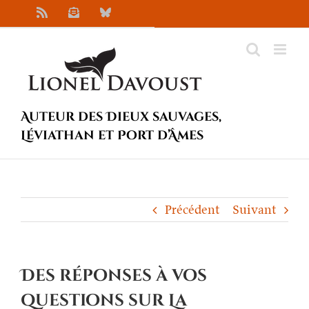
Passer
Rss
Newsletter
Bluesky
au
contenu
Auteur des Dieux sauvages,
Léviathan et Port d’Âmes
Précédent
Suivant
Des réponses à vos
questions sur La